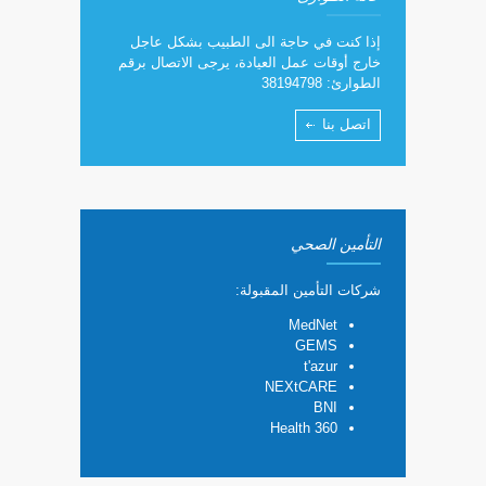
إذا كنت في حاجة الى الطبيب بشكل عاجل
خارج أوقات عمل العيادة، يرجى الاتصال برقم
الطوارئ: 38194798
اتصل بنا
التأمين الصحي
شركات التأمين المقبولة:
MedNet
GEMS
t'azur
NEXtCARE
BNI
Health 360