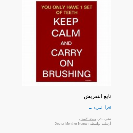
تابع التفريش
اقرأ المزيد ←
نشرت في
صحة الأسنان
أرسلت بواسطة
Doctor Monther Numan